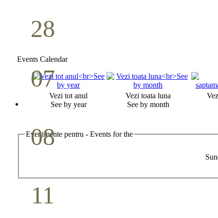
28
Seminar Școala duminicală
Aprilie
Events Calendar
07
Cina Domnului
Vezi tot anul
Vezi toata luna
Vez
Mai
See by year
See by month
08
Evenimente pentru - Events for the
Studiu biblic pentru tineri
Sun
Mai
11
Conferință pastorală (Detroit)