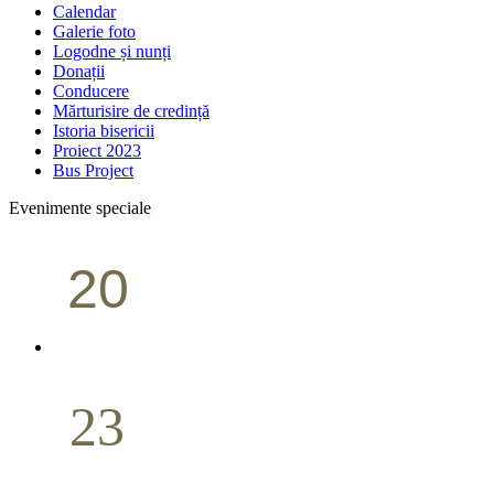
Calendar
Galerie foto
Logodne și nunți
Donații
Conducere
Mărturisire de credință
Istoria bisericii
Proiect 2023
Bus Project
Evenimente speciale
20
Conferință pastorală (Portland)
Aprilie
23
Nuntă
Aprilie