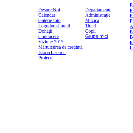
Mai
R
Despre Noi
Departamente
P
Calendar
Administrație
P
Galerie foto
Muzica
P
Logodne și nunți
Tineri
A
Donații
Copii
P
Conducere
Grupe mici
B
Viziune 2015
P
Mărturisirea de credință
L
Istoria bisericii
Proiecte