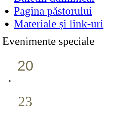
Pagina păstorului
Materiale și link-uri
Evenimente speciale
20
Conferință pastorală (Portland)
Aprilie
23
Nuntă
Aprilie