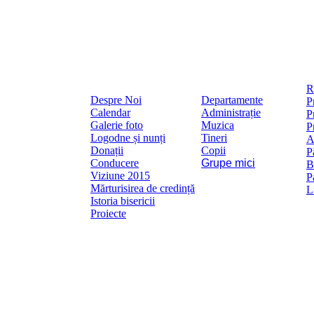
R
Despre Noi
Departamente
P
Calendar
Administrație
P
Galerie foto
Muzica
P
Logodne și nunți
Tineri
A
Donații
Copii
P
Conducere
Grupe mici
B
Viziune 2015
P
Mărturisirea de credință
L
Istoria bisericii
Proiecte