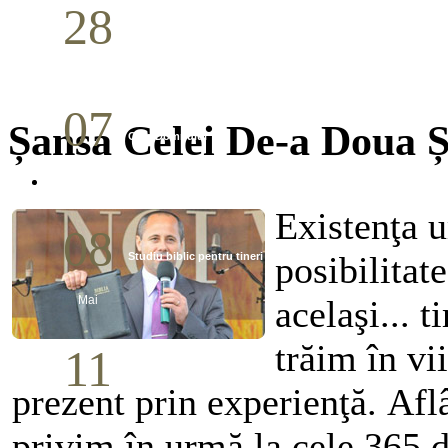
28
Seminar Școala duminicală
Aprilie
07
Șansa Celei De-a Doua 
Cina Domnului
Mai
Existenţa u
08
posibilitate
Studiu biblic pentru tineri
acelaşi... 
Mai
trăim în vi
11
Conferință pastorală (Detroit)
prezent prin experienţă. Afl
Mai
privim în urmă la cele 365 d