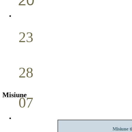
20
Conferință pastorală (Portland)
Aprilie
23
Nuntă
Aprilie
28
Seminar Școala duminicală
Aprilie
Misiune
07
Cina Domnului
Mai
Misiune ti