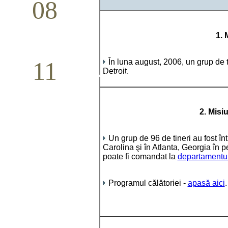
08
Studiu biblic pentru tineri
1. 
Mai
11
În luna august, 2006, un grup de t
Detroit.
Conferință pastorală (Detroit)
Mai
2. Misi
Un grup de 96 de tineri au fost în
Carolina şi în Atlanta, Georgia în
poate fi comandat la
departamentul
Programul călătoriei -
apasă aici
.