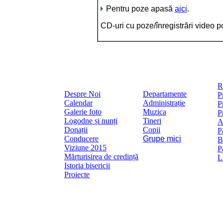
Pentru poze apasă
aici
.
CD-uri cu poze/înregistrări video p
R
Despre Noi
Departamente
P
Calendar
Administrație
P
Galerie foto
Muzica
P
Logodne și nunți
Tineri
A
Donații
Copii
P
Conducere
Grupe mici
B
Viziune 2015
P
Mărturisirea de credință
L
Istoria bisericii
Proiecte