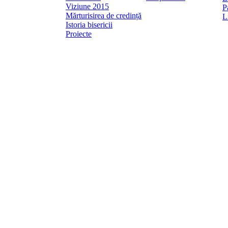
Viziune 2015
P
Mărturisirea de credință
L
Istoria bisericii
Proiecte