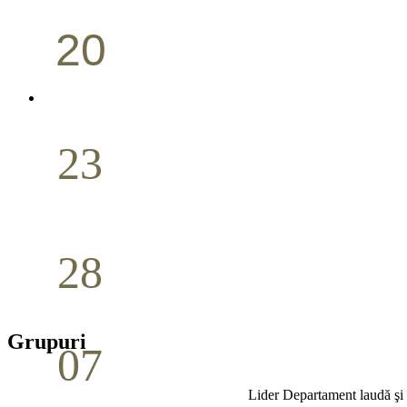
20
Conferință pastorală (Portland)
Aprilie
23
Nuntă
Aprilie
28
Seminar Școala duminicală
Aprilie
Grupuri
07
Cina Domnului
Lider Departament laudă ş