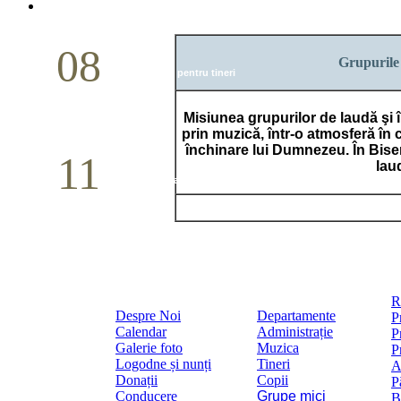
Mai
08
Grupurile
Studiu biblic pentru tineri
Mai
Misiunea grupurilor de laudă şi 
prin muzică, într-o atmosferă în c
închinare lui Dumnezeu. În Bise
11
lau
Conferință pastorală (Detroit)
Mai
R
Despre Noi
Departamente
P
Calendar
Administrație
P
Galerie foto
Muzica
P
Logodne și nunți
Tineri
A
Donații
Copii
P
Conducere
Grupe mici
B