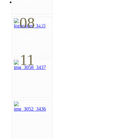
Mai
08
Studiu biblic pentru tineri
Mai
11
Conferință pastorală (Detroit)
Mai