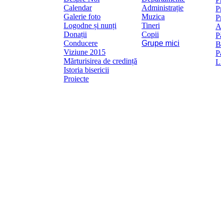
Calendar
Administrație
P
Galerie foto
Muzica
P
Logodne și nunți
Tineri
A
Donații
Copii
P
Conducere
Grupe mici
B
Viziune 2015
P
Mărturisirea de credință
L
Istoria bisericii
Proiecte