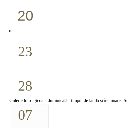
20
Conferință pastorală (Portland)
Aprilie
23
Nuntă
Aprilie
28
Seminar Școala duminicală
Galerie foto - Școala duminicală - timpul de laudă și închinare | 
Aprilie
07
Cina Domnului