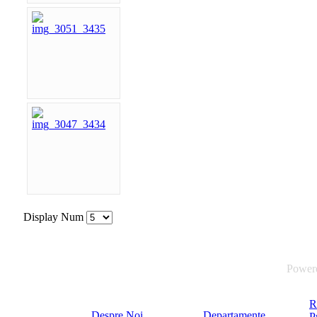
Display Num
Power
R
Despre Noi
Departamente
P