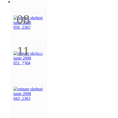
Mai
08
Studiu biblic pentru tineri
Mai
11
Conferință pastorală (Detroit)
Mai