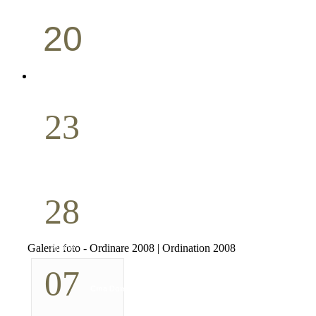
20
Conferință pastorală (Portland)
Aprilie
23
Nuntă
Aprilie
28
Seminar Școala duminicală
Galerie foto - Ordinare 2008 | Ordination 2008
Aprilie
07
Cina Domnului