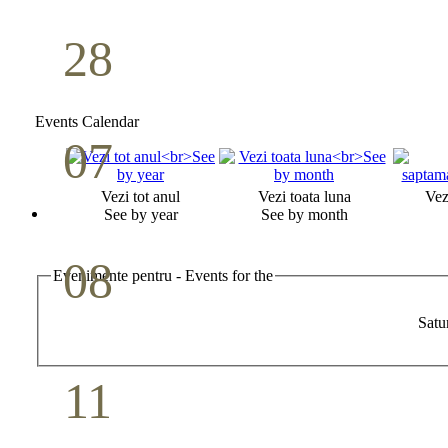
28
Seminar Școala duminicală
Aprilie
Events Calendar
07
Cina Domnului
Vezi tot anul
Vezi toata luna
Vez
Mai
See by year
See by month
08
Evenimente pentru - Events for the
Studiu biblic pentru tineri
Satu
Mai
11
Conferință pastorală (Detroit)