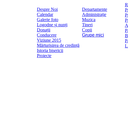
Mai
R
Despre Noi
Departamente
P
Calendar
Administrație
P
Galerie foto
Muzica
P
Logodne și nunți
Tineri
A
Donații
Copii
P
Conducere
Grupe mici
B
Viziune 2015
P
Mărturisirea de credință
L
Istoria bisericii
Proiecte