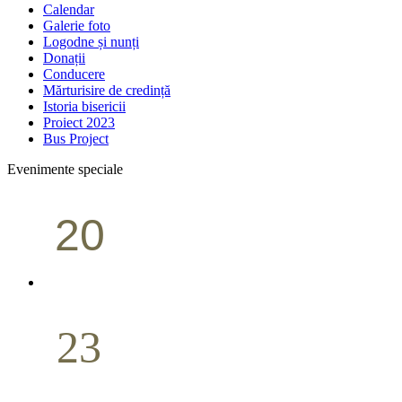
Calendar
Galerie foto
Logodne și nunți
Donații
Conducere
Mărturisire de credință
Istoria bisericii
Proiect 2023
Bus Project
Evenimente speciale
20
Conferință pastorală (Portland)
Aprilie
23
Nuntă
Aprilie