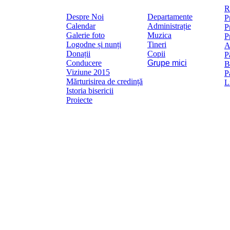
Mai
R
Despre Noi
Departamente
P
Calendar
Administrație
P
Galerie foto
Muzica
P
Logodne și nunți
Tineri
A
Donații
Copii
P
Conducere
Grupe mici
B
Viziune 2015
P
Mărturisirea de credință
L
Istoria bisericii
Proiecte