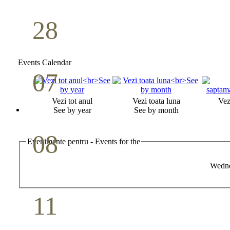
28
Seminar Școala duminicală
Aprilie
Events Calendar
07
Cina Domnului
Vezi tot anul
Vezi toata luna
Vez
Mai
See by year
See by month
08
Evenimente pentru - Events for the
Studiu biblic pentru tineri
Wedne
Mai
11
Conferință pastorală (Detroit)