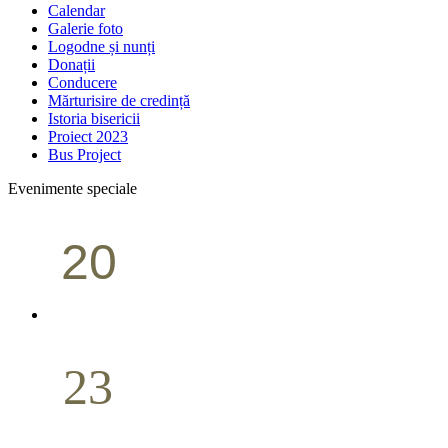
Calendar
Galerie foto
Logodne și nunți
Donații
Conducere
Mărturisire de credință
Istoria bisericii
Proiect 2023
Bus Project
Evenimente speciale
20
Conferință pastorală (Portland)
Aprilie
23
Nuntă
Aprilie