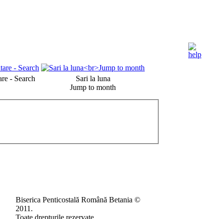
re - Search
Sari la luna
Jump to month
Biserica Penticostală Română Betania ©
2011.
Toate drepturile rezervate.