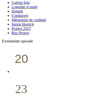
Galerie foto
Logodne și nunți
Donații
Conducere
Mărturisire de credință
Istoria bisericii
Proiect 2023
Bus Project
Evenimente speciale
20
Conferință pastorală (Portland)
Aprilie
23
Nuntă
Aprilie