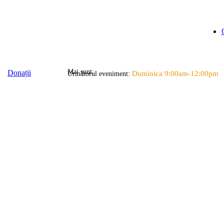
Mai sunt:
Donații
Duminica 9:00am-12:00pm
Următorul eveniment: