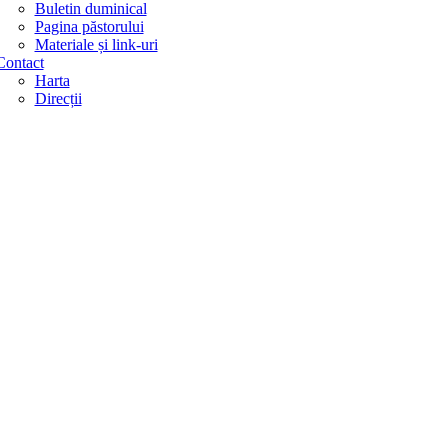
Buletin duminical
Pagina păstorului
Materiale și link-uri
Contact
Harta
Direcții