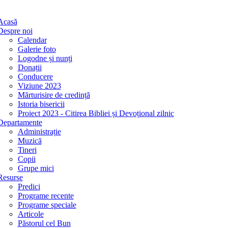
Acasă
Despre noi
Calendar
Galerie foto
Logodne și nunți
Donații
Conducere
Viziune 2023
Mărturisire de credință
Istoria bisericii
Proiect 2023 - Citirea Bibliei și Devoțional zilnic
Departamente
Administrație
Muzică
Tineri
Copii
Grupe mici
Resurse
Predici
Programe recente
Programe speciale
Articole
Păstorul cel Bun