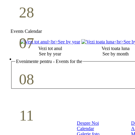
28
Seminar Școala duminicală
Aprilie
Events Calendar
07
Cina Domnului
Vezi tot anul
Vezi toata luna
See by year
See by month
Mai
Evenimente pentru - Events for the
08
Studiu biblic pentru tineri
Mai
11
Conferință pastorală (Detroit)
Despre Noi
D
Calendar
A
Mai
Galerie foto
M