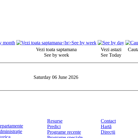
Vezi toata saptamana
Vezi astazi
Cauta
See by week
See Today
Saturday 06 June 2026
Resurse
Contact
epartamente
Predici
Hartă
dministrație
Programe recente
Direcții
uzica
Programe speciale