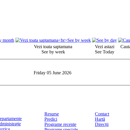
Vezi toata saptamana
Vezi astazi
Cauta
See by week
See Today
Friday 05 June 2026
Resurse
Contact
epartamente
Predici
Hartă
dministrație
Programe recente
Direcții
uzica
Programe speciale