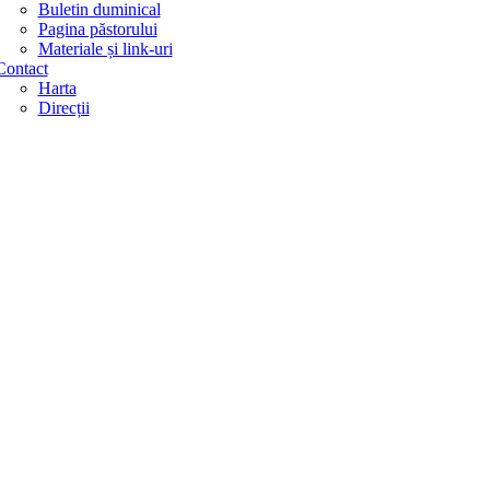
Buletin duminical
Pagina păstorului
Materiale și link-uri
Contact
Harta
Direcții