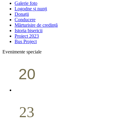
Galerie foto
Logodne și nunți
Donații
Conducere
Mărturisire de credință
Istoria bisericii
Proiect 2023
Bus Project
Evenimente speciale
20
Conferință pastorală (Portland)
Aprilie
23
Nuntă
Aprilie