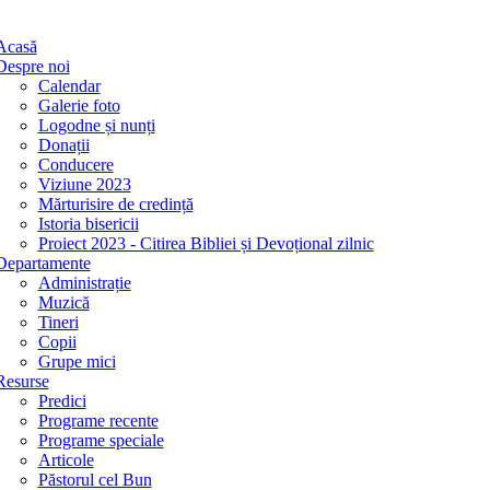
Acasă
Despre noi
Calendar
Galerie foto
Logodne și nunți
Donații
Conducere
Viziune 2023
Mărturisire de credință
Istoria bisericii
Proiect 2023 - Citirea Bibliei și Devoțional zilnic
Departamente
Administrație
Muzică
Tineri
Copii
Grupe mici
Resurse
Predici
Programe recente
Programe speciale
Articole
Păstorul cel Bun