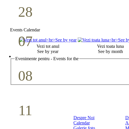
28
Seminar Școala duminicală
Aprilie
Events Calendar
07
Cina Domnului
Vezi tot anul
Vezi toata luna
See by year
See by month
Mai
Evenimente pentru - Events for the
08
Studiu biblic pentru tineri
Mai
11
Conferință pastorală (Detroit)
Despre Noi
D
Calendar
A
Mai
Galerie foto
M