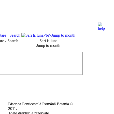
re - Search
Sari la luna
Jump to month
Biserica Penticostală Română Betania ©
2011.
Toate drepturile rezervate.