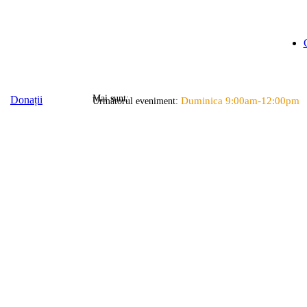
Mai sunt:
Donații
Duminica 9:00am-12:00pm
Următorul eveniment: