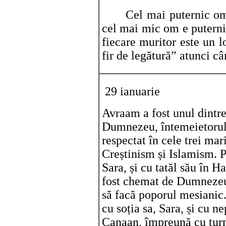
Cel mai puternic om e
cel mai mic om e puterni
fiecare muritor este un l
fir de legătură” atunci c
29 ianuarie
Avraam a fost unul dintre
Dumnezeu, întemeietorul 
respectat în cele trei mar
Creștinism și Islamism. P
Sara, și cu tatăl său în H
fost chemat de Dumnezeu s
să facă poporul mesianic
cu soția sa, Sara, și cu n
Canaan, împreună cu turm