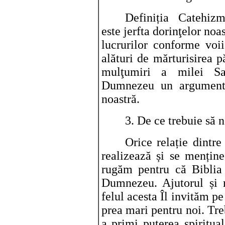
Definiția Catehizm
este jerfta dorinţelor no
lucrurilor conforme voi
alături de mărturisirea p
mulţumiri a milei Sa
Dumnezeu un argument 
noastră.
3. De ce trebuie să 
Orice relație dintr
realizează și se mențin
rugăm pentru că Biblia
Dumnezeu. Ajutorul și r
felul acesta Îl invităm 
prea mari pentru noi. Tr
a primi puterea spiritual