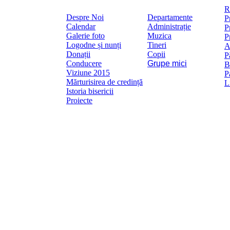
R
Despre Noi
Departamente
P
Calendar
Administrație
P
Galerie foto
Muzica
P
Logodne și nunți
Tineri
A
Donații
Copii
P
Conducere
Grupe mici
B
Viziune 2015
P
Mărturisirea de credință
L
Istoria bisericii
Proiecte