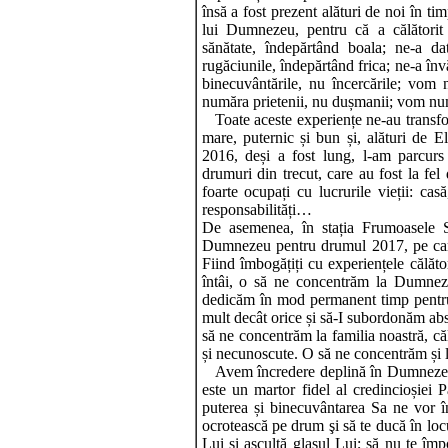
însă a fost prezent alături de noi în tim
lui Dumnezeu, pentru că a călătorit 
sănătate, îndepărtând boala; ne-a da
rugăciunile, îndepărtând frica; ne-a 
binecuvântările, nu încercările; vo
număra prietenii, nu dușmanii; vom num
Toate aceste experiențe ne-au transfo
mare, puternic și bun și, alături de El
2016, deși a fost lung, l-am parcurs
drumuri din trecut, care au fost la fel
foarte ocupați cu lucrurile vieții: casă
responsabilități…
De asemenea, în stația Frumoasele 
Dumnezeu pentru drumul 2017, pe care
Fiind îmbogățiți cu experiențele călător
întâi, o să ne concentrăm la Dumneze
dedicăm în mod permanent timp pentru
mult decât orice și să-I subordonăm abso
să ne concentrăm la familia noastră, c
și necunoscute. O să ne concentrăm și l
Avem încredere deplină în Dumnezeu pe
este un martor fidel al credincioșiei 
puterea și binecuvântarea Sa ne vor îns
ocrotească pe drum şi să te ducă în locu
Lui şi ascultă glasul Lui; să nu te împ