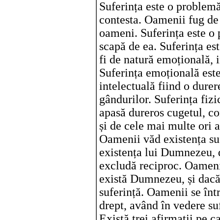
Suferința este o problemă
contesta. Oamenii fug de 
oameni. Suferința este o
scapă de ea. Suferința e
fi de natură emoțională, in
Suferința emoțională este
intelectuală fiind o durer
gândurilor. Suferința fizi
apasă dureros cugetul, con
și de cele mai multe ori 
Oamenii văd existența suf
existența lui Dumnezeu, d
excludă reciproc. Oamenii
există Dumnezeu, și dac
suferință. Oamenii se în
drept, având în vedere su
Există trei afirmații pe c