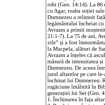
robi (Gen. 14:14). La 86 
cu Agar, roaba soției sale
Dumnezeu a reînnoit faț
legământului încheiat cu 
Avraam a primit moștenito
21:1-7). La 75 de ani, Av
zile” și a fost înmormânta
la Macpela, alături de Sar
Avraam a înțeles că ascu
măsură de intensitatea și 
Dumnezeu. De aceea între
jurul altarelor pe care le-
închinat lui Dumnezeu. 
rugăciune întâlnită în Bi
generației lui Set (Gen. 4
1. Închinarea în fața alt