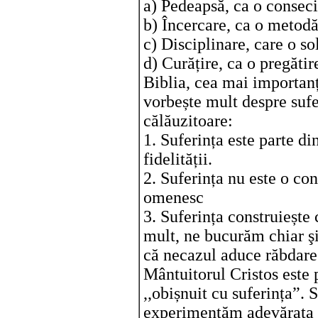
a) Pedeapsă, ca o conseci
b) Încercare, ca o metodă
c) Disciplinare, care o so
d) Curățire, ca o pregăti
Biblia, cea mai importanță
vorbește mult despre sufe
călăuzitoare:
1. Suferința este parte d
fidelității.
2. Suferința nu este o co
omenesc
3. Suferința construiește
mult, ne bucurăm chiar şi
că necazul aduce răbdare
Mântuitorul Cristos este p
,,obișnuit cu suferința”. 
experimentăm adevărata f