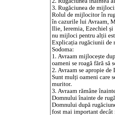
2. Rugăciunea înaintea al
3. Rugăciunea de mijlocir
Rolul de mijlocitor în ru
în cazurile lui Avraam, 
Ilie, Ieremia, Ezechiel și
nu mijloci pentru alții es
Explicația rugăciunii de 
Sodoma:
1. Avraam mijlocește dup
oameni se roagă fără să 
2. Avraam se apropie de 
Sunt mulți oameni care se
muritor.
3. Avraam rămâne înainte
Domnului înainte de rugă
Domnului după rugăciun
fost mai important decât