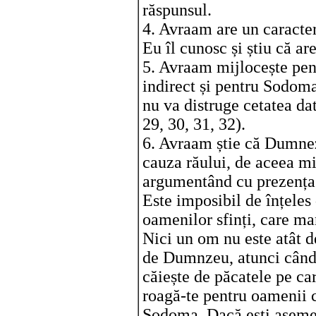
răspunsul.
4. Avraam are un caracter
Eu îl cunosc și știu că a
5. Avraam mijlocește pen
indirect și pentru Sodom
nu va distruge cetatea dat
29, 30, 31, 32).
6. Avraam știe că Dumnez
cauza răului, de aceea m
argumentând cu prezența
Este imposibil de înțeles
oamenilor sfinți, care m
Nici un om nu este atât de
de Dumnzeu, atunci când s
căiește de păcatele pe ca
roagă-te pentru oamenii 
Sodoma. Dacă ești asem