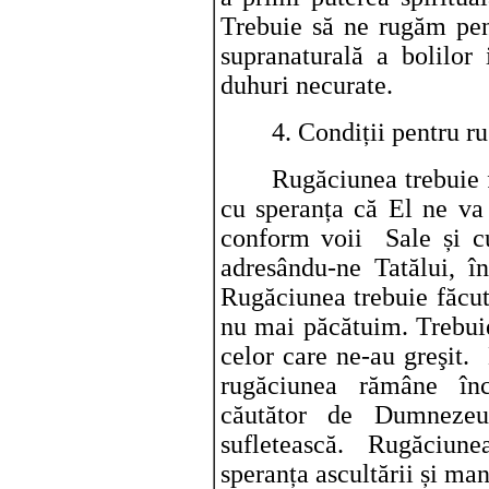
Trebuie să ne rugăm pen
supranaturală a bolilor 
duhuri necurate.
4. Condiții pentru r
Rugăciunea trebuie 
cu speranța că El ne va
conform voii Sale și cu
adresându-ne Tatălui, î
Rugăciunea trebuie făcut
nu mai păcătuim. Trebuie
celor care ne-au greşit.
rugăciunea rămâne înc
căutător de Dumnezeu,
sufletească. Rugăciune
speranța ascultării și man