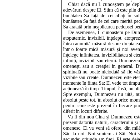
Chiar dacă nu-L cunoaștem pe deplin
adevăruri despre El. Știm că este plin 
bunătatea Sa față de cei aflați în su
bunătatea Sa față de cei care merită p
Sa aratată prin neaplicarea pedepsei pe
De asemenea, Îl cunoaștem pe Dumneze
atoputernic, invizibil, înțelept, atotpre
într-o anumită măsură despre dreptatea
într-o foarte mică măsură și noi avem
înțelege infinitatea, invizibilitatea și
infiniți, invizibili sau eterni. Dumnezeu
omenești sau a creației în general. D
spirituală nu poate niciodată să fie vă
vizibile sau create. Dumnezeu este eter
momente în ființa Sa; El vede tot timpul 
acționează în timp. Timpul, însă, nu af
Spre exemplu, Dumnezeu nu uită, nu
absolut peste tot, în absolut orice mo
pentru care este prezent în fiecare pu
diferit în locuri diferite.
Va fi din nou Cina și Dumnezeu este p
prezent datorită naturii, caracterului ș
omenesc. El va veni să ofere, din milă
Său la noi. Noi suntem ai Săi. Noi
ascunde; oriunde am fugi, El este deja