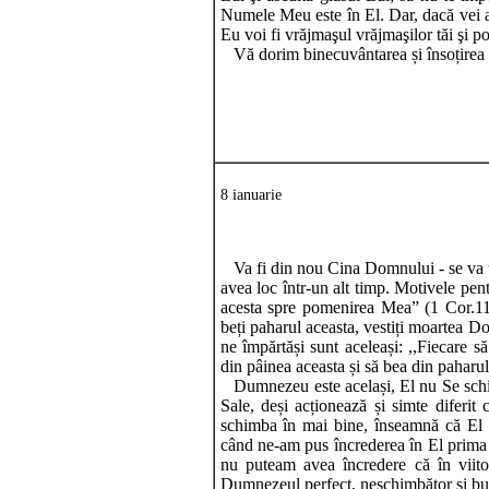
Numele Meu este în El. Dar, dacă vei as
Eu voi fi vrăjmaşul vrăjmaşilor tăi şi p
Vă dorim binecuvântarea și însoțire
8 ianuarie
Va fi din nou Cina Domnului - se va țin
avea loc într-un alt timp. Motivele pent
acesta spre pomenirea Mea” (1 Cor.11:2
beți paharul aceasta, vestiți moartea D
ne împărtăși sunt aceleași: ,,Fiecare s
din pâinea aceasta și să bea din paharul
Dumnezeu este același, El nu Se schimb
Sale, deși acționează și simte diferit
schimba în mai bine, înseamnă că El n
când ne-am pus încrederea în El prima
nu puteam avea încredere că în viit
Dumnezeul perfect, neschimbător și bun