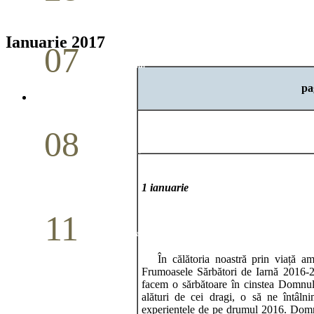
Aprilie
Ianuarie 2017
07
Cina Domnului
pa
Mai
08
Studiu biblic pentru tineri
Mai
1 ianuarie
11
Conferință pastorală (Detroit)
În călătoria noastră prin viață am 
Mai
Frumoasele Sărbători de Iarnă 2016-2
facem o sărbătoare în cinstea Domnul
alături de cei dragi, o să ne întâln
experiențele de pe drumul 2016. Domnu