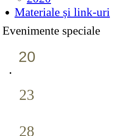
Materiale și link-uri
Evenimente speciale
20
Conferință pastorală (Portland)
Aprilie
23
Nuntă
Aprilie
28
Seminar Școala duminicală