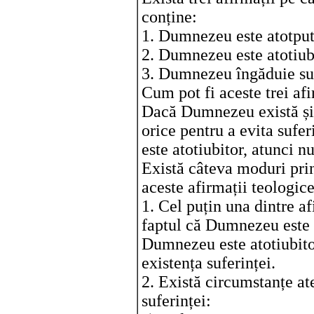
conține:
1. Dumnezeu este atotput
2. Dumnezeu este atotiub
3. Dumnezeu îngăduie suf
Cum pot fi aceste trei af
Dacă Dumnezeu există și e
orice pentru a evita sufe
este atotiubitor, atunci n
Există câteva moduri pri
aceste afirmații teologice
1. Cel puțin una dintre af
faptul că Dumnezeu este a
Dumnezeu este atotiubitor
existența suferinței.
2. Există circumstanțe a
suferinței: