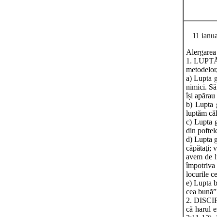
11 ianua
Alergarea e
1. LUPTĂ -
metodelor, 
a) Lupta g
nimici. S
își apărau
b) Lupta 
luptăm căl
c) Lupta g
din poftel
d) Lupta gr
căpătaţi; 
avem de lu
împotriva 
locurile ce
e) Lupta b
cea bună” 
2. DISCIPL
că harul e