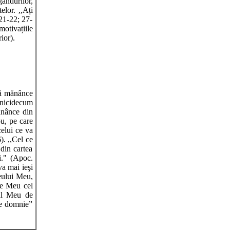
gândurilor,
elor. ,,Ați
21-22; 27-
motivațiile
ior).
 să mănânce
, nicidecum
ănânce din
ou, pe care
celui ce va
). ,,Cel ce
din cartea
ui." (Apoc.
va mai ieşi
eului Meu,
le Meu cel
nul Meu de
de domnie”