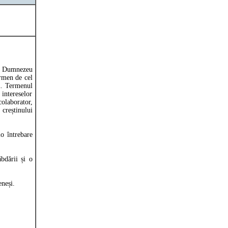
ui Dumnezeu
ermen de cel
eu. Termenul
 intereselor
colaborator,
 creștinului
io întrebare
ăbdării și o
leneși.