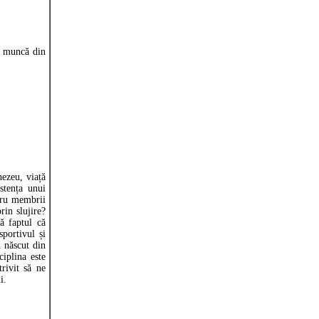
, muncă din
ezeu, viață
stența unui
tru membrii
rin slujire?
ă faptul că
sportivul și
n născut din
ciplina este
rivit să ne
i.