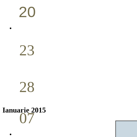
20
Conferință pastorală (Portland)
Aprilie
23
Nuntă
Aprilie
28
Seminar Școala duminicală
Aprilie
Ianuarie 2015
07
Cina Domnului
Mai