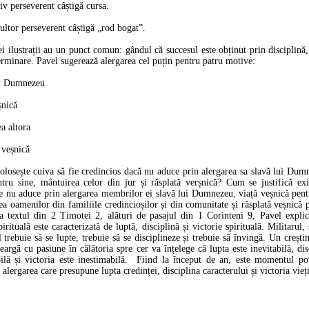
iv perseverent câștigă cursa.
ultor perseverent câștigă „rod bogat”.
ilustrații au un punct comun: gândul că succesul este obținut prin disciplină
erminare. Pavel sugerează alergarea cel puțin pentru patru motive:
lui Dumnezeu
eșnică
ea altora
 veșnică
osește cuiva să fie credincios dacă nu aduce prin alergarea sa slavă lui Dumn
ntru sine, mântuirea celor din jur și răsplată verșnică? Cum se justifică exi
re nu aduce prin alergarea membrilor ei slavă lui Dumnezeu, viață veșnică pen
ea oamenilor din familiile credincioșilor și din comunitate și răsplată veșnică p
a textul din 2 Timotei 2, alături de pasajul din 1 Corinteni 9, Pavel explic
irituală este caracterizată de luptă, disciplină și victorie spirituală. Militarul, 
l trebuie să se lupte, trebuie să se disciplineze și trebuie să învingă. Un crești
eargă cu pasiune în călătoria spre cer va înțelege că lupta este inevitabilă, dis
bilă și victoria este inestimabilă. Fiind la început de an, este momentul pot
alergarea care presupune lupta credinței, disciplina caracterului și victoria vieți