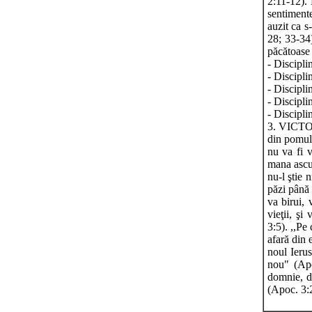
2:11-12). 
sentimente
auzit ca 
28; 33-34)
păcătoase 
- Discipli
- Disciplin
- Disciplin
- Discipli
- Discipli
3. VICTORI
din pomul 
nu va fi 
mana ascun
nu-l ştie 
păzi până 
va birui, 
vieţii, şi
3:5). ,,Pe
afară din
noul Ieru
nou" (Apo
domnie, d
(Apoc. 3: