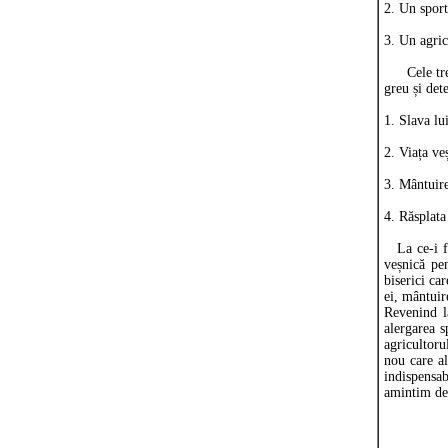
2. Un sport
3. Un agric
Cele trei 
greu și det
1. Slava 
2. Viața v
3. Mântuir
4. Răsplata
La ce-i fol
veșnică pe
biserici ca
ei, mântuir
Revenind l
alergarea sp
agricultoru
nou care al
indispensa
amintim de 