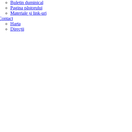
Buletin duminical
Pagina păstorului
Materiale și link-uri
Contact
Harta
Direcții