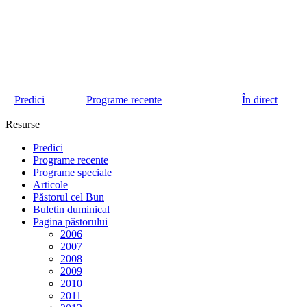
Predici
Programe recente
În direct
Resurse
Predici
Programe recente
Programe speciale
Articole
Păstorul cel Bun
Buletin duminical
Pagina păstorului
2006
2007
2008
2009
2010
2011