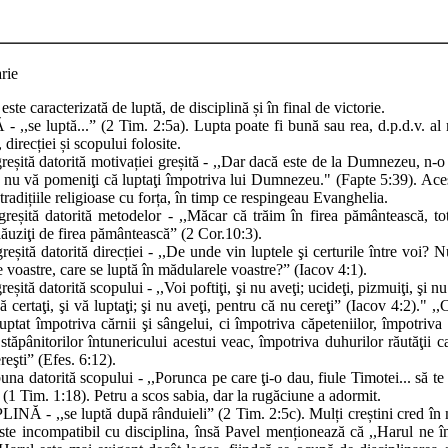
rie
ste caracterizată de luptă, de disciplină și în final de victorie.
 ,,se luptă...” (2 Tim. 2:5a). Lupta poate fi bună sau rea, d.p.d.v. al 
direcției și scopului folosite.
reșită datorită motivației greșită - ,,Dar dacă este de la Dumnezeu, n-o
ă nu vă pomeniţi că luptaţi împotriva lui Dumnezeu." (Fapte 5:39). Ace
 tradițiile religioase cu forța, în timp ce respingeau Evanghelia.
greșită datorită metodelor - ,,Măcar că trăim în firea pământească, to
ăuziţi de firea pământească” (2 Cor.10:3).
reșită datorită direcției - ,,De unde vin luptele şi certurile între voi? 
e voastre, care se luptă în mădularele voastre?” (Iacov 4:1).
eșită datorită scopului - ,,Voi poftiţi, şi nu aveţi; ucideţi, pizmuiţi, şi nu
vă certaţi, şi vă luptaţi; şi nu aveţi, pentru că nu cereţi” (Iacov 4:2)." ,,
ptat împotriva cărnii şi sângelui, ci împotriva căpeteniilor, împotriva
stăpânitorilor întunericului acestui veac, împotriva duhurilor răutăţii c
reşti” (Efes. 6:12).
una datorită scopului - ,,Porunca pe care ţi-o dau, fiule Timotei... să te 
(1 Tim. 1:18). Petru a scos sabia, dar la rugăciune a adormit.
INĂ - ,,se luptă după rânduieli” (2 Tim. 2:5c). Mulți creștini cred în
ste incompatibil cu disciplina, însă Pavel menționează că ,,Harul ne î