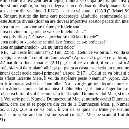
Harul este mai exigent decât legea, fiindcă se ocupă de disciplinarea 
lor și motivațiilor, în timp ce legea se ocupă doar de disciplinarea fapt
s-a zis celor din vechime (LEGE)... dar eu vă spun... (HAR)” (Matei 5:
. Singura justiție din lume care pedepsește gândurile, sentimentele și 
este Justiția divină (doar ea are dovezi impotriva acestor pacate din inter
narea furiei - ,,oricine se mânie pe fratele său”
area cuvintelor - ,,oricine va zice fratelui său...”
area privirilor păcătoase - ,,oricine se uită la o femeie”
narea poftelor - ,,oricine se uită la o femeie ca s-o poftească”
narea angajamentelor - ,,să nu jurați deloc”
E - ,,nu este încununat” (2 Tim. 2:5b). ,,Celui ce va birui, îi voi da
vieţii, care este în raiul lui Dumnezeu" (Apoc. 2 :7). ,,Cel ce va birui
vătămat de a doua moarte" (2:11). ,,Celui ce va birui, îi voi da să m
să, şi-i voi da o piatră albă; şi pe piatra aceasta este scris un nume n
nimeni decât acela care-l primeşte" (Apoc. 2:17). ,,Celui ce va birui şi 
la sfârşit lucrările Mele, îi voi da stăpânire peste Neamuri" (Apoc. 2:26
va fi îmbrăcat astfel în haine albe. Nu-i voi şterge nicidecum numele 
 voi mărturisi numele lui înaintea Tatălui Meu şi înaintea îngerilor L
 cel ce va birui, îl voi face un stâlp în Templul Dumnezeului Meu, şi nu 
 el. Voi scrie pe el Numele Dumnezeului Meu şi numele cetăţii Dumnez
salim, care are să se pogoare din cer de la Dumnezeul Meu, şi Nume
c. 3:12). ,,Celui ce va birui, îi voi da să şadă cu Mine pe scau
upă cum şi Eu am biruit şi am şezut cu Tatăl Meu pe scaunul Lui 
21).