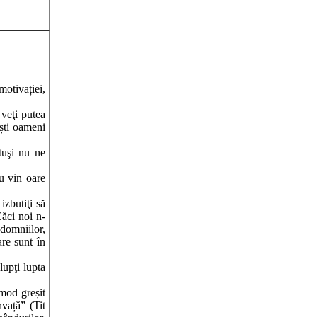
motivației,
 veţi putea
ști oameni
tuşi nu ne
Nu vin oare
 izbutiţi să
Căci noi n-
 domniilor,
are sunt în
lupţi lupta
 mod greșit
nvață” (Tit