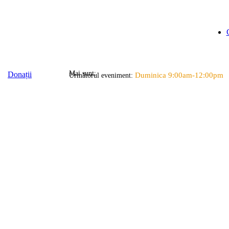
Mai sunt:
Donații
Duminica 9:00am-12:00pm
Următorul eveniment: