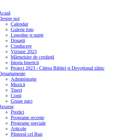
Acasă
Despre noi
Calendar
Galerie foto
Logodne și nunți
Donații
Conducere
Viziune 2023
Mărturisire de credință
Istoria bisericii
Proiect 2023 - Citirea Bibliei și Devoțional zilnic
Departamente
Administrație
Muzică
Tineri
Copii
Grupe mici
Resurse
Predici
Programe recente
Programe speciale
Articole
Păstorul cel Bun