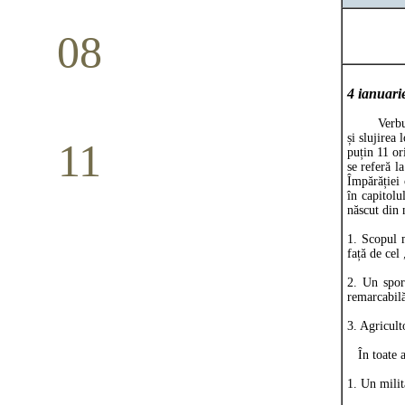
08
Studiu biblic pentru tineri
4 ianuar
Mai
Verbul ,,a
și slujirea 
11
puțin 11 or
se referă l
Conferință pastorală (Detroit)
Împărăției 
în capitolu
Mai
născut din 
1. Scopul m
față de cel 
2. Un sport
remarcabil
3. Agricult
În toate a
1. Un milit