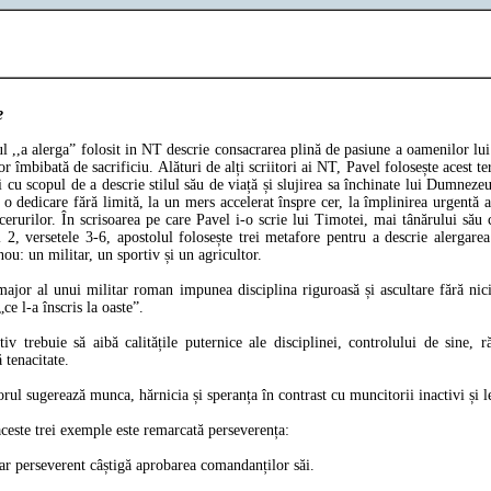
Ianuarie 2015
ie
 alerga” folosit in NT descrie consacrarea plină de pasiune a oamenilor l
lor îmbibată de sacrificiu. Alături de alți scriitori ai NT, Pavel folosește acest t
i cu scopul de a descrie stilul său de viață și slujirea sa închinate lui Dumnez
a o dedicare fără limită, la un mers accelerat înspre cer, la împlinirea urgentă a
cerurilor. În scrisoarea pe care Pavel i-o scrie lui Timotei, mai tânărului său 
l 2, versetele 3-6, apostolul folosește trei metafore pentru a descrie alergarea
nou: un militar, un sportiv și un agricultor.
ajor al unui militar roman impunea disciplina riguroasă și ascultare fără nic
„ce l-a înscris la oaste”.
iv trebuie să aibă calitățile puternice ale disciplinei, controlului de sine, r
ă tenacitate.
orul sugerează munca, hărnicia și speranța în contrast cu muncitorii inactivi și 
ceste trei exemple este remarcată perseverența:
ar perseverent câștigă aprobarea comandanților săi.