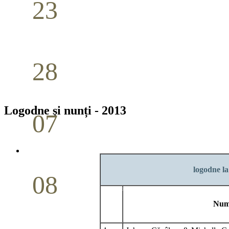
23
Nuntă
Aprilie
28
Seminar Școala duminicală
Aprilie
Logodne şi nunți - 2013
07
Cina Domnului
Mai
logodne la
08
Studiu biblic pentru tineri
Num
Mai