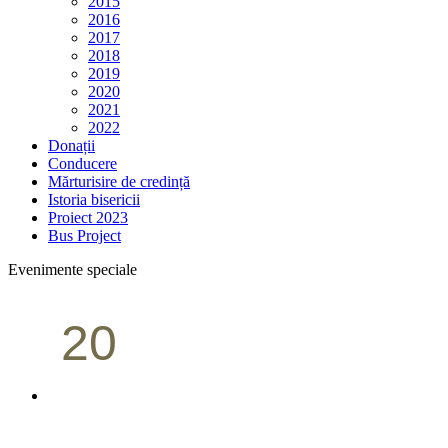
2015
2016
2017
2018
2019
2020
2021
2022
Donații
Conducere
Mărturisire de credință
Istoria bisericii
Proiect 2023
Bus Project
Evenimente speciale
20
Conferință pastorală (Portland)
Aprilie