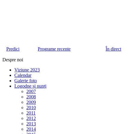
Predici
Programe recente
În direct
Despre noi
Viziune 2023
Calendar
Galerie foto
Logodne și nunți
2007
2008
2009
2010
2011
2012
2013
2014