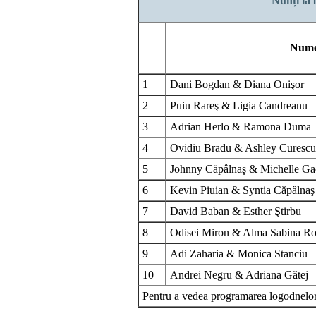
Nunți la 
Nume
1
Dani Bogdan & Diana Onişor
2
Puiu Rareş & Ligia Candreanu
3
Adrian Herlo & Ramona Duma
4
Ovidiu Bradu & Ashley Curescu
5
Johnny Căpâlnaş & Michelle G
6
Kevin Piuian & Syntia Căpâlnaş
7
David Baban & Esther Ştirbu
8
Odisei Miron & Alma Sabina Ro
9
Adi Zaharia & Monica Stanciu
10
Andrei Negru & Adriana Gătej
Pentru a vedea programarea logodnelor 