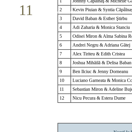
1
Johnny Căpâlnaş & Michelle G
11
2
Kevin Piuian & Syntia Căpâlna
Conferință pastorală (Detroit)
3
David Baban & Esther Ştirbu
Mai
4
Adi Zaharia & Monica Stanciu
5
Odisei Miron & Alma Sabina R
6
Andrei Negru & Adriana Gătej
7
Alex Tiriteu & Edith Cristea
8
Joshua Mihăilă & Delisa Baban
9
Ben Ilciuc & Jenny Dorneanu
10
Luciano Garneata &
Monica Co
11
Sebastian Miron & Adeline Buj
12
Nicu Pecura & Estera Dume