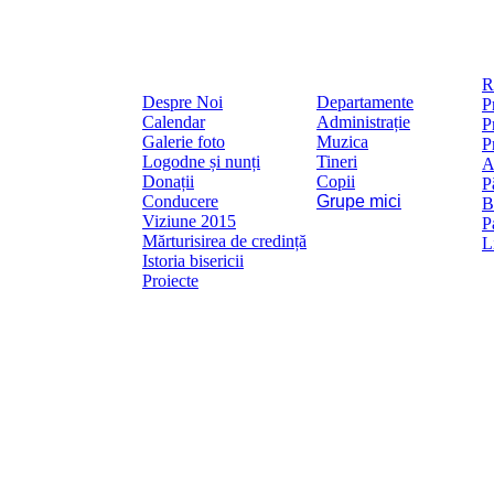
R
Despre Noi
Departamente
P
Calendar
Administrație
P
Galerie foto
Muzica
P
Logodne și nunți
Tineri
A
Donații
Copii
P
Conducere
Grupe mici
B
Viziune 2015
P
Mărturisirea de credință
L
Istoria bisericii
Proiecte