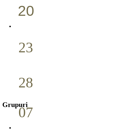
20
Conferință pastorală (Portland)
Aprilie
23
Nuntă
Aprilie
28
Seminar Școala duminicală
Aprilie
Grupuri
07
Cina Domnului
Mai