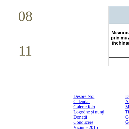
08
Studiu biblic pentru tineri
Mai
Misiunea
prin muz
închina
11
Conferință pastorală (Detroit)
Mai
Despre Noi
D
Calendar
A
Galerie foto
M
Logodne și nunți
Ti
Donații
C
Conducere
G
Viziune 2015