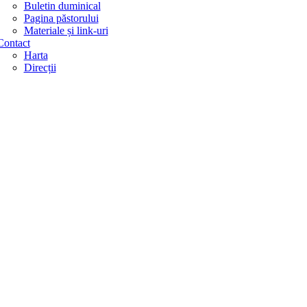
Buletin duminical
Pagina păstorului
Materiale și link-uri
Contact
Harta
Direcții