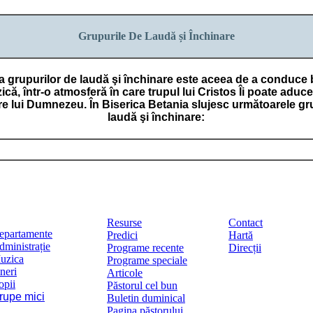
Grupurile De Laudă și Închinare
 grupurilor de laudă şi închinare este aceea de a conduce b
ică, într-o atmosferă în care trupul lui Cristos Îi poate aduce
re lui Dumnezeu. În Biserica Betania slujesc următoarele gr
laudă şi închinare:
Resurse
Contact
epartamente
Predici
Hartă
dministrație
Programe recente
Direcții
uzica
Programe speciale
neri
Articole
opii
Păstorul cel bun
rupe mici
Buletin duminical
Pagina păstorului