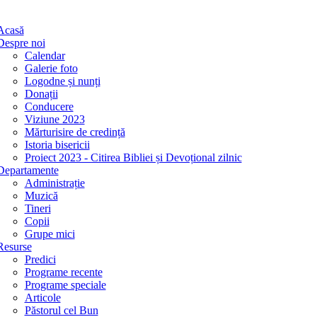
Acasă
Despre noi
Calendar
Galerie foto
Logodne și nunți
Donații
Conducere
Viziune 2023
Mărturisire de credință
Istoria bisericii
Proiect 2023 - Citirea Bibliei și Devoțional zilnic
Departamente
Administrație
Muzică
Tineri
Copii
Grupe mici
Resurse
Predici
Programe recente
Programe speciale
Articole
Păstorul cel Bun