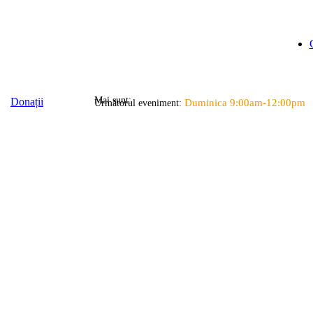
Mai sunt:
Donații
Duminica 9:00am-12:00pm
Următorul eveniment: