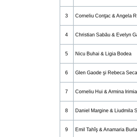
3
Corneliu Conţac & Angela 
4
Christian Sabău & Evelyn 
5
Nicu Buhai & Ligia Bodea
6
Glen Gaode şi Rebeca Seca
7
Corneliu Hui & Armina Irimia
8
Daniel Margine & Liudmila 
9
Emil Tahîş & Anamaria Burl