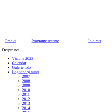
Predici
Programe recente
În direct
Despre noi
Viziune 2023
Calendar
Galerie foto
Logodne și nunți
2007
2008
2009
2010
2011
2012
2013
2014