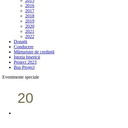
2015
2016
2017
2018
2019
2020
2021
2022
Donații
Conducere
Mărturisire de credință
Istoria bisericii
Proiect 2023
Bus Project
Evenimente speciale
20
Conferință pastorală (Portland)
Aprilie