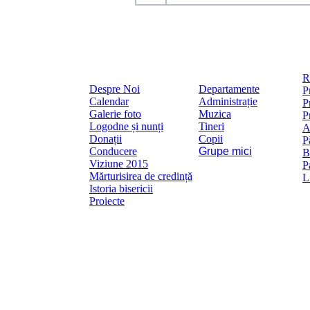
R
Despre Noi
Departamente
P
Calendar
Administrație
P
Galerie foto
Muzica
P
Logodne și nunți
Tineri
A
Donații
Copii
P
Conducere
Grupe mici
B
Viziune 2015
P
Mărturisirea de credință
L
Istoria bisericii
Proiecte