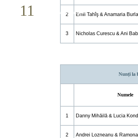
11
Conferință pastorală (Detroit)
2
Emil Tahîş & Anamaria Burl
Mai
3
Nicholas Curescu & Ani Ba
Nunți la 
Numele
1
Danny Mihăilă & Lucia Kond
2
Andrei Lozneanu & Ramona