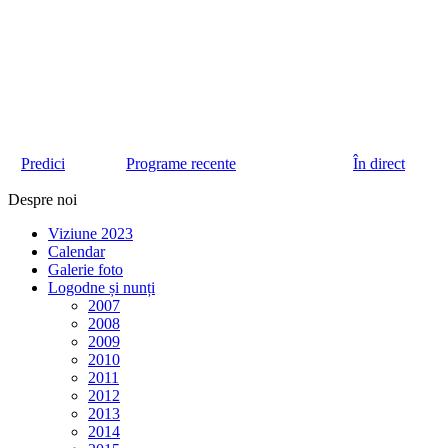
Predici
Programe recente
În direct
Despre noi
Viziune 2023
Calendar
Galerie foto
Logodne și nunți
2007
2008
2009
2010
2011
2012
2013
2014