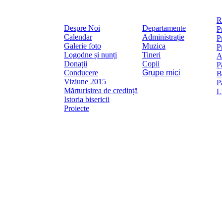
R
Despre Noi
Departamente
P
Calendar
Administrație
P
Galerie foto
Muzica
P
Logodne și nunți
Tineri
A
Donații
Copii
P
Conducere
Grupe mici
B
Viziune 2015
P
Mărturisirea de credință
L
Istoria bisericii
Proiecte