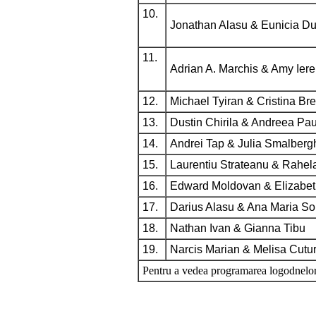
10.
Jonathan Alasu & Eunicia D
11.
Adrian A. Marchis & Amy Ier
12.
Michael Tyiran & Cristina Br
13.
Dustin Chirila & Andreea Pau
14.
Andrei Tap & Julia Smalberg
15.
Laurentiu Strateanu & Rahel
16.
Edward Moldovan & Elizabet
17.
Darius Alasu & Ana Maria So
18.
Nathan Ivan & Gianna Tibu
19.
Narcis Marian & Melisa Cutu
Pentru a vedea programarea logodnelor 