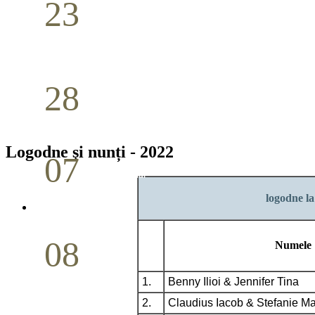
23
Nuntă
Aprilie
28
Seminar Școala duminicală
Aprilie
Logodne şi nunți - 2022
07
Cina Domnului
logodne la
Mai
08
Numele
Studiu biblic pentru tineri
1.
Benny Ilioi & Jennifer Tina
Mai
2.
Claudius Iacob & Stefanie Ma