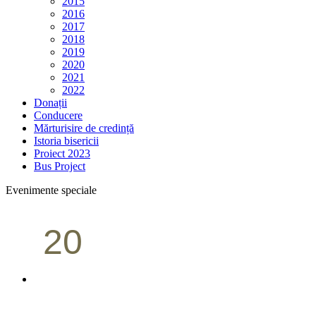
2015
2016
2017
2018
2019
2020
2021
2022
Donații
Conducere
Mărturisire de credință
Istoria bisericii
Proiect 2023
Bus Project
Evenimente speciale
20
Conferință pastorală (Portland)
Aprilie