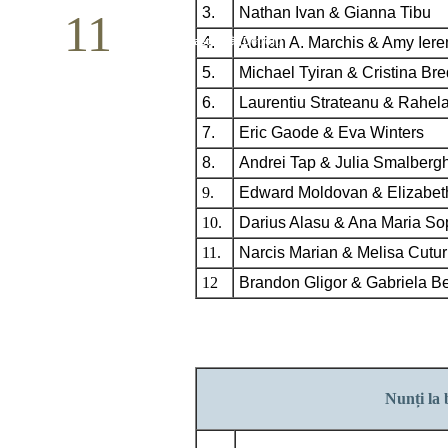
3.
Nathan Ivan & Gianna Tibu
11
4.
Adrian A. Marchis & Amy Ier
Conferință pastorală (Detroit)
5.
Michael Tyiran & Cristina Br
Mai
6.
Laurentiu Strateanu & Rahel
7.
Eric Gaode & Eva Winters
8.
Andrei Tap & Julia Smalberg
9.
Edward Moldovan & Elizabet
10.
Darius Alasu & Ana Maria So
11.
Narcis Marian & Melisa Cutur
12
Brandon Gligor & Gabriela B
Nunți la 