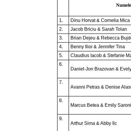
Numel
1.
Dinu Horvat & Cornelia Mica
2.
Jacob Briciu & Sarah Tolan
3.
Brian Dejeu & Rebecca Bujd
4.
Benny Ilioi & Jennifer Tina
5.
Claudius Iacob & Stefanie Ma
6.
Daniel-Jon Brazovan & Eve
7.
Avanni Petras & Denise Alas
8.
Marcus Betea & Emily Saron
9.
Arthur Sima & Abby Ilc