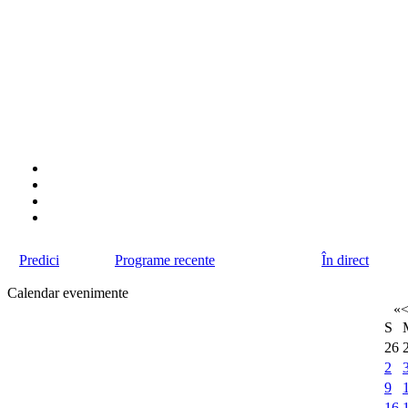
Predici
Programe recente
În direct
Calendar evenimente
«
S
26
2
9
16