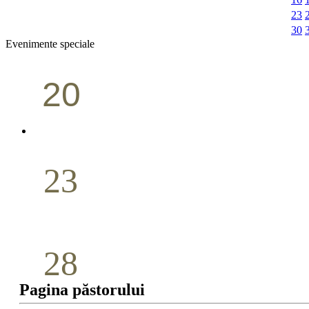
23
30
Evenimente speciale
20
Conferință pastorală (Portland)
Aprilie
23
Nuntă
Aprilie
28
Seminar Școala duminicală
Pagina păstorului
Aprilie