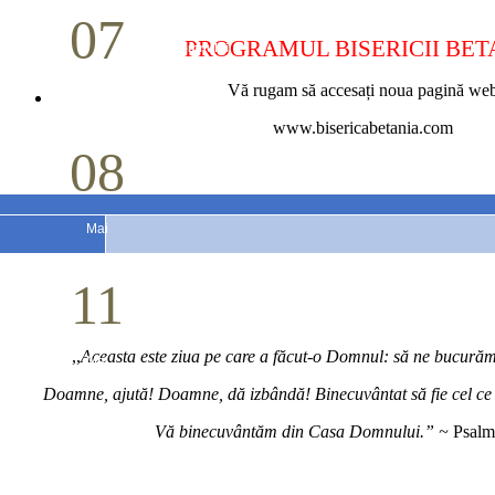
07
PROGRAMUL BISERICII BET
Cina Domnului
Vă rugam să accesați noua pagină we
Mai
www.bisericabetania.com
08
Studiu biblic pentru tineri
Mai
11
Conferință pastorală (Detroit)
,,
Aceasta este ziua pe care a făcut-o Domnul: să ne bucurăm 
Mai
Doamne, ajută! Doamne, dă izbândă! Binecuvântat să fie cel c
Vă binecuvântăm din Casa Domnului.” ~
Psalm