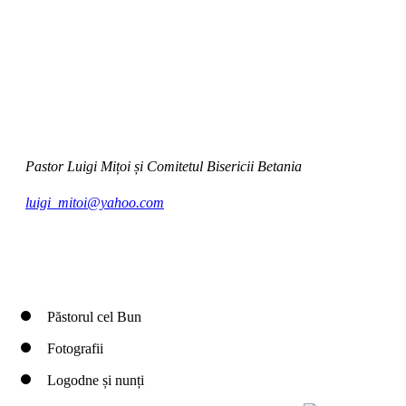
Pastor Luigi Mițoi și Comitetul Bisericii Betania
luigi_mitoi@yahoo.com
Păstorul cel Bun
Fotografii
Logodne și nunți