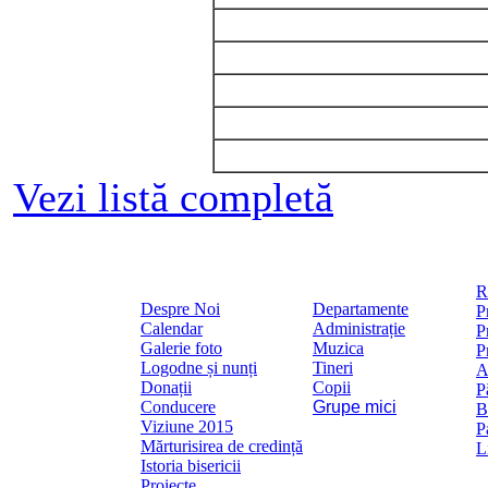
Vezi listă completă
R
Despre Noi
Departamente
P
Calendar
Administrație
P
Galerie foto
Muzica
P
Logodne și nunți
Tineri
A
Donații
Copii
P
Conducere
Grupe mici
B
Viziune 2015
P
Mărturisirea de credință
L
Istoria bisericii
Proiecte